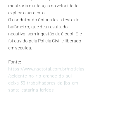
mostraria mudanças na velocidade — 
explica o sargento.
O condutor do ônibus fez o teste do 
bafômetro, que deu resultado 
negativo, sem ingestão de álcool. Ele 
foi ouvido pela Polícia Civil e liberado 
em seguida.
Fonte:  
https://www.nsctotal.com.br/noticias
/acidente-no-rio-grande-do-sul-
deixa-39-trabalhadores-da-jbs-em-
santa-catarina-feridos