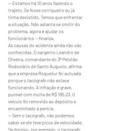
— Estamos há 10 anos fazendo o 
trajeto. Se fosse corriqueiro eu já 
tinha desistido. Temos que enfrentar 
a situação. Não adianta se omitir do 
problema, agora é ajudar os 
funcionários — finaliza.
As causas do acidente ainda não são 
conhecidas. O sargento Leandro de 
Oliveira, comandante do 3º Pelotão 
Rodoviário de Santo Augusto, afirma 
que a empresa Roquetur foi autuada 
porque o tacógrafo não estava 
funcionando. A infração é grave, 
punível com multa de R$ 195,23. O 
veículo foi removido ao depósito e 
encaminhado à perícia.
— Sem o tacógrafo, não podemos 
saber se ele teve picos de velocidade. 
Se dormiu, por exemplo, o tacógrafo 