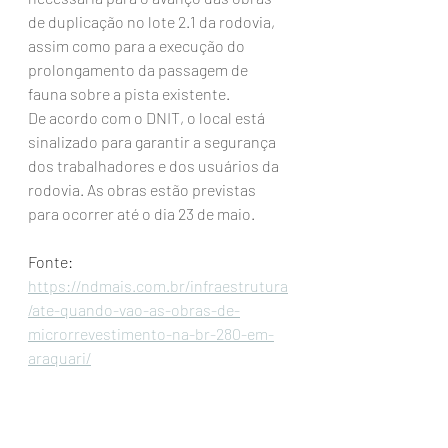
de duplicação no lote 2.1 da rodovia, 
assim como para a execução do 
prolongamento da passagem de 
fauna sobre a pista existente.
De acordo com o DNIT, o local está 
sinalizado para garantir a segurança 
dos trabalhadores e dos usuários da 
rodovia. As obras estão previstas 
para ocorrer até o dia 23 de maio.
Fonte: 
https://ndmais.com.br/infraestrutura
/ate-quando-vao-as-obras-de-
microrrevestimento-na-br-280-em-
araquari/