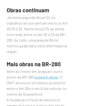
Obras continuam
Já nesta segunda-feira (12), os 
trabalhos se concentram entre os km 
29,70 e 32. Nesta terça (13), as obras 
ocorrerão entre os km 32 e 33 da BR-
280. Ao todo, uma área de 89 mil 
metros quadrados será reformada na 
região.
Mais obras na BR-280
Além do trecho em Araquari, outro 
ponto da BR-280
 está em obras
. O 
DNIT anunciou um desvio provisório 
entre o km 39 e o km 41 da rodovia, no 
trecho de Guaramirim.
A mudança no fluxo de veículos é 
necessária para o avanço das obras 