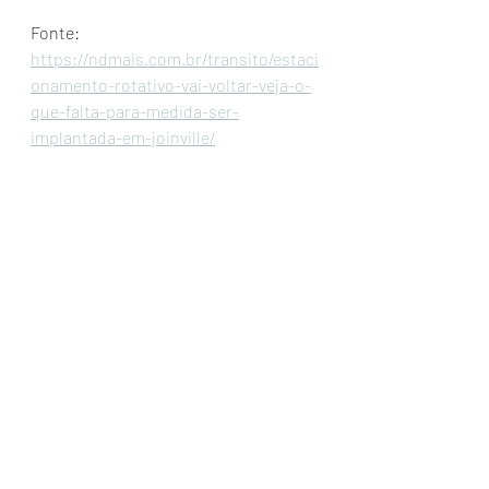
Fonte: 
https://ndmais.com.br/transito/estaci
onamento-rotativo-vai-voltar-veja-o-
que-falta-para-medida-ser-
implantada-em-joinville/