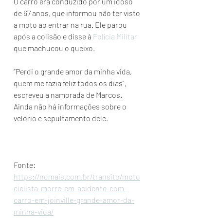
O carro era conduzido por um idoso 
de 67 anos, que informou não ter visto 
a moto ao entrar na rua. Ele parou 
após a colisão e disse à 
Polícia Militar
que machucou o queixo.
“Perdi o grande amor da minha vida, 
quem me fazia feliz todos os dias”, 
escreveu a namorada de Marcos. 
Ainda não há informações sobre o 
velório e sepultamento dele.
Fonte: 
https://ndmais.com.br/transito/moto
ciclista-morre-em-acidente-com-
carro-em-joinville-grande-amor-da-
minha-vida/