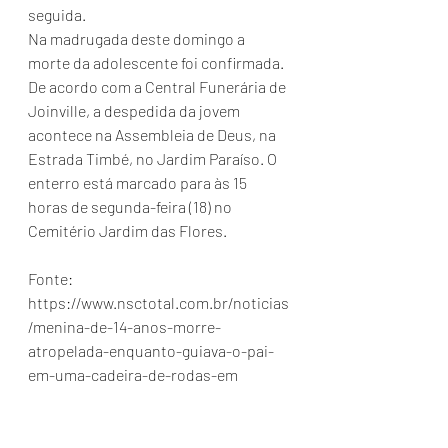
seguida.
Na madrugada deste domingo a 
morte da adolescente foi confirmada. 
De acordo com a Central Funerária de 
Joinville, a despedida da jovem 
acontece na Assembleia de Deus, na 
Estrada Timbé, no Jardim Paraíso. O 
enterro está marcado para às 15 
horas de segunda-feira (18) no 
Cemitério Jardim das Flores.
Fonte: 
https://www.nsctotal.com.br/noticias
/menina-de-14-anos-morre-
atropelada-enquanto-guiava-o-pai-
em-uma-cadeira-de-rodas-em