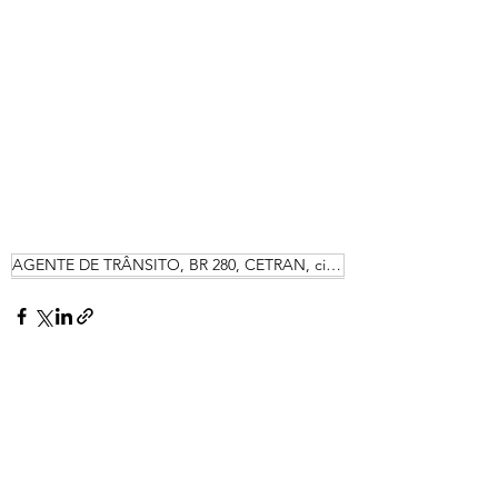
AGENTE DE TRÂNSITO, BR 280, CETRAN, ciretran, CIRE
Posts recentes
Ver tudo