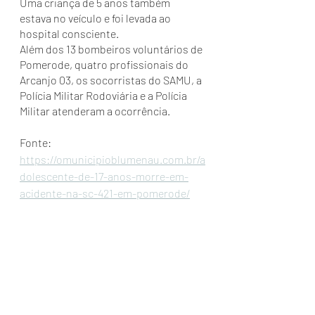
Uma criança de 5 anos também 
estava no veículo e foi levada ao 
hospital consciente.
Além dos 13 bombeiros voluntários de 
Pomerode, quatro profissionais do 
Arcanjo 03, os socorristas do SAMU, a 
Polícia Militar Rodoviária e a Polícia 
Militar atenderam a ocorrência.
Fonte: 
https://omunicipioblumenau.com.br/a
dolescente-de-17-anos-morre-em-
acidente-na-sc-421-em-pomerode/