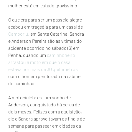
mulher está em estado gravíssimo
O que era para ser um passeio alegre 
acabou em tragédia para um casal de 
Camboriú
, em Santa Catarina. Sandra 
e Anderson Pereira são as vítimas do 
acidente ocorrido no sábado (6) em 
Penha, quando um 
caminhoneiro 
arrastou a moto em que o casal 
estava por mais de 30 quilômetros
com o homem pendurado na cabine 
do caminhão.
A motocicleta era um sonho de 
Anderson, conquistado há cerca de 
dois meses. Felizes com a aquisição, 
ele e Sandra aproveitavam os finais de 
semana para passear em cidades da 