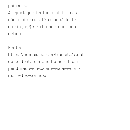
psicoativa.
A reportagem tentou contato, mas 
não confirmou, até a manhã deste 
domingo (7), se o homem continua 
detido.
Fonte: 
https://ndmais.com.br/transito/casal-
de-acidente-em-que-homem-ficou-
pendurado-em-cabine-viajava-com-
moto-dos-sonhos/