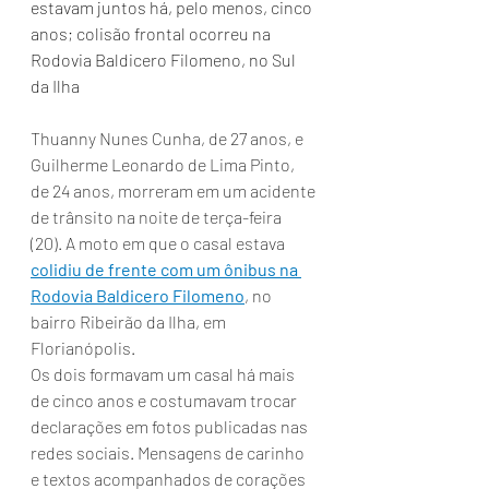
estavam juntos há, pelo menos, cinco 
anos; colisão frontal ocorreu na 
Rodovia Baldicero Filomeno, no Sul 
da Ilha
Thuanny Nunes Cunha, de 27 anos, e 
Guilherme Leonardo de Lima Pinto, 
de 24 anos, morreram em um acidente 
de trânsito na noite de terça-feira 
(20). A moto em que o casal estava 
colidiu de frente com um ônibus na 
Rodovia Baldicero Filomeno
, no 
bairro Ribeirão da Ilha, em 
Florianópolis.
Os dois formavam um casal há mais 
de cinco anos e costumavam trocar 
declarações em fotos publicadas nas 
redes sociais. Mensagens de carinho 
e textos acompanhados de corações 