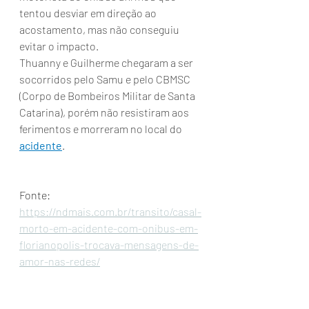
tentou desviar em direção ao 
acostamento, mas não conseguiu 
evitar o impacto.
Thuanny e Guilherme chegaram a ser 
socorridos pelo Samu e pelo CBMSC 
(Corpo de Bombeiros Militar de Santa 
Catarina), porém não resistiram aos 
ferimentos e morreram no local do 
acidente
.
Fonte: 
https://ndmais.com.br/transito/casal-
morto-em-acidente-com-onibus-em-
florianopolis-trocava-mensagens-de-
amor-nas-redes/