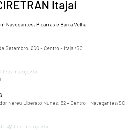
CIRETRAN Itajaí
tran: Navegantes, Piçarras e Barra Velha
e Setembro, 600 – Centro – Itajaí/SC 
i@detran.sc.gov.br
9h
S
or Nereu Liberato Nunes, 62 – Centro - Navegantes/SC
ntes@detran.sc.gov.br