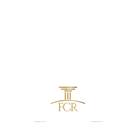
RECUSEI O BAFÔMETRO. E
POSS
AGORA?
REC
CNH
contato@fcradvocacia.com.br