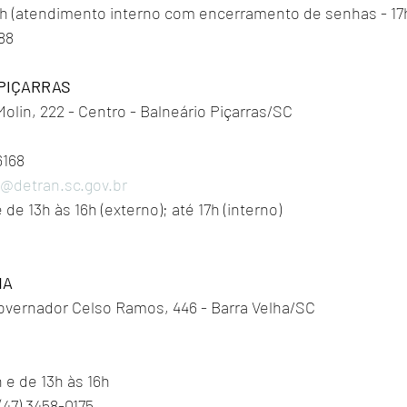
8h (atendimento interno com encerramento de senhas - 17h
188
PIÇARRAS
olin, 222 - Centro - Balneário Piçarras/SC
6168
s@detran.sc.gov.br
de 13h às 16h (externo); até 17h (interno)
HA
vernador Celso Ramos, 446 - Barra Velha/SC
 e de 13h às 16h 
(47) 3458-0175