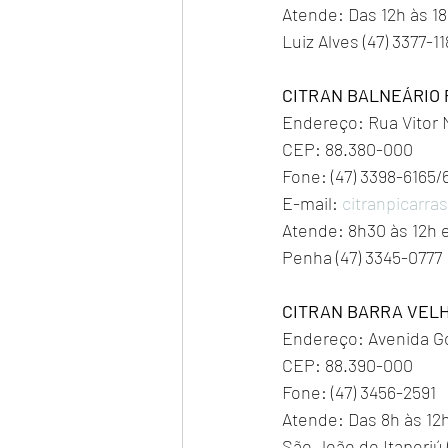
Atende: Das 12h às 1
Luiz Alves (47) 3377-1
CITRAN BALNEÁRIO 
Endereço: Rua Vitor M
CEP: 88.380-000
Fone: (47) 3398-6165/
E-mail: 
citranpicarra
Atende: 8h30 às 12h e 
Penha (47) 3345-0777
CITRAN BARRA VEL
Endereço: Avenida Go
CEP: 88.390-000
Fone: (47) 3456-2591
Atende: Das 8h às 12h
São João do Itaperiú 