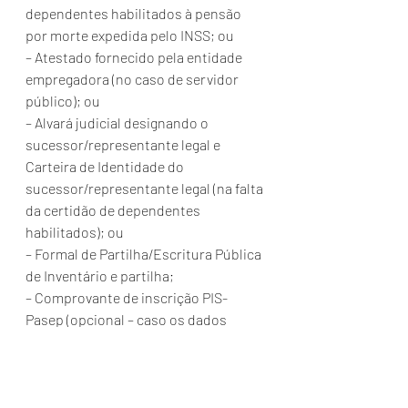
dependentes habilitados à pensão 
por morte expedida pelo INSS; ou
– Atestado fornecido pela entidade 
empregadora (no caso de servidor 
público); ou
– Alvará judicial designando o 
sucessor/representante legal e 
Carteira de Identidade do 
sucessor/representante legal (na falta 
da certidão de dependentes 
habilitados); ou
– Formal de Partilha/Escritura Pública 
de Inventário e partilha;
– Comprovante de inscrição PIS-
Pasep (opcional – caso os dados 
apresentados não permitam a 
identificação da conta PIS-Pasep).
Banco do Brasil
– Certidão de óbito e certidão ou 