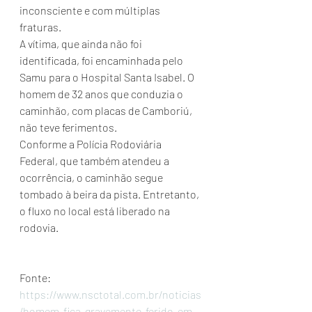
inconsciente e com múltiplas 
fraturas.
A vítima, que ainda não foi 
identificada, foi encaminhada pelo 
Samu para o Hospital Santa Isabel. O 
homem de 32 anos que conduzia o 
caminhão, com placas de Camboriú, 
não teve ferimentos.
Conforme a Polícia Rodoviária 
Federal, que também atendeu a 
ocorrência, o caminhão segue 
tombado à beira da pista. Entretanto, 
o fluxo no local está liberado na 
rodovia.
Fonte:  
https://www.nsctotal.com.br/noticias
/homem-fica-gravemente-ferido-em-