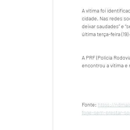
A vítima foi identifi
cidade. Nas redes soc
deixar saudades” e “
última terça-feira (1
A PRF (Polícia Rodoviá
encontrou a vítima e
Fonte: 
https://ndmai
foge-sem-prestar-so