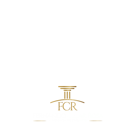
contato@fcradvocacia.com.br