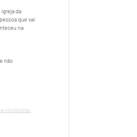
igreja da 
pessoa que vai 
onteceu na 
 e não 
-e-motorista-