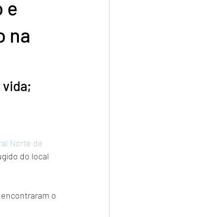
 e
o na
vida; 
al Norte de 
ugido do local 
s encontraram o 