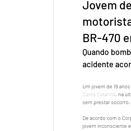
Jovem de
motorista
BR-470 
Quando bombei
acidente acon
Um jovem de 19 anos 
Santa Catarina
, na úl
sem prestar socorro
De acordo com o Corpo
jovem inconsciente e 