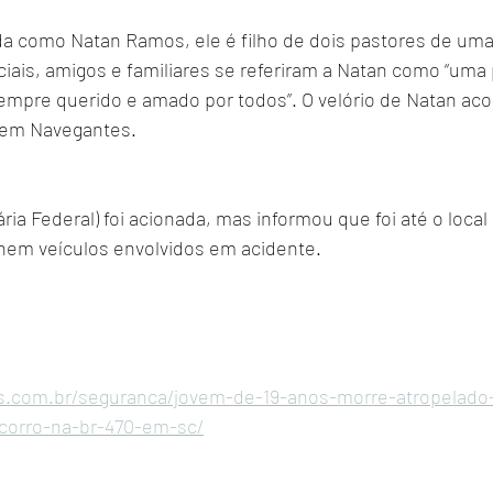
cada como Natan Ramos, ele é filho de dois pastores de uma 
iais, amigos e familiares se referiram a Natan como “uma 
sempre querido e amado por todos”. O velório de Natan ac
9) em Navegantes.
ria Federal) foi acionada, mas informou que foi até o local
 nem veículos envolvidos em acidente.
s.com.br/seguranca/jovem-de-19-anos-morre-atropelado
corro-na-br-470-em-sc/