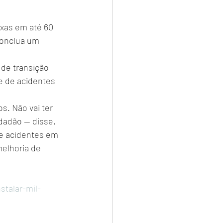
ixas em até 60 
conclua um 
de transição 
e de acidentes 
. Não vai ter 
idadão — disse.
e acidentes em 
elhoria de 
stalar-mil-