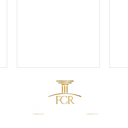
contato@fcradvocacia.com.br
RECUSEI O BAFÔMETRO. E
POSS