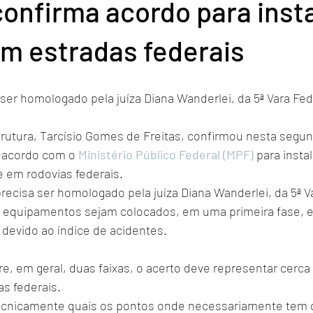
confirma acordo para insta
m estradas federais
ser homologado pela juíza Diana Wanderlei, da 5ª Vara Fed
trutura, Tarcísio Gomes de Freitas, confirmou nesta segund
 acordo com o 
Ministério Público Federal (MPF)
 para insta
e em rodovias federais.
recisa ser homologado pela juíza Diana Wanderlei, da 5ª V
os equipamentos sejam colocados, em uma primeira fase, e
 devido ao índice de acidentes. 
, em geral, duas faixas, o acerto deve representar cerca 
s federais. 
tecnicamente quais os pontos onde necessariamente tem q