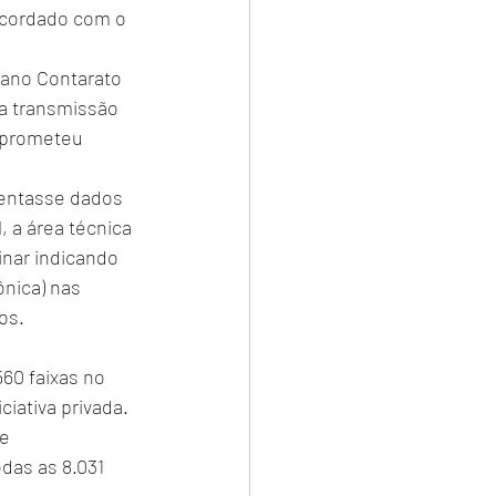
acordado com o 
iano Contarato 
a transmissão 
 prometeu 
sentasse dados 
 a área técnica 
nar indicando 
nica) nas 
os.
0 faixas no 
iativa privada. 
e 
as as 8.031 