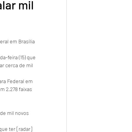
lar mil
eral em Brasília
a-feira (15) que 
lar cerca de mil 
ara Federal em 
m 2.278 faixas 
de mil novos 
ue ter [radar] 