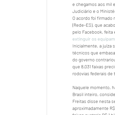
e chegamos aos mil e
Judiciário e o Ministé
O acordo foi firmado
(Rede-ES), que acab
pelo Facebook, feita
extinguir os equipa
Inicialmente, a juíz
técnicos que embasass
do governo contrario
que 8.031 faixas pre
rodovias federais de
Naquele momento, hav
Brasil inteiro, consi
Freitas disse nesta 
aproximadamente R$ 6