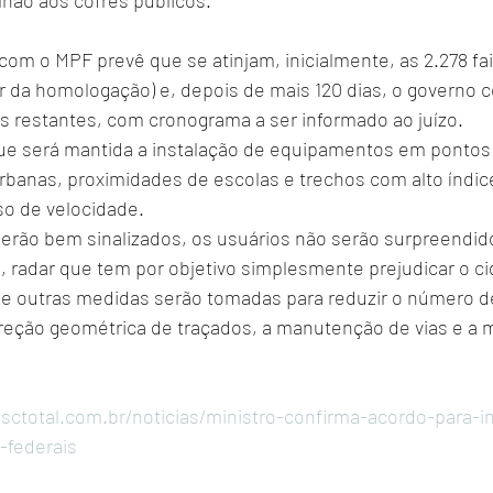
ilhão aos cofres públicos.
com o MPF prevê que se atinjam, inicialmente, as 2.278 fa
ir da homologação) e, depois de mais 120 dias, o governo 
s restantes, com cronograma a ser informado ao juízo.
que será mantida a instalação de equipamentos em pontos 
urbanas, proximidades de escolas e trechos com alto índic
o de velocidade. 
rão bem sinalizados, os usuários não serão surpreendidos
, radar que tem por objetivo simplesmente prejudicar o c
ue outras medidas serão tomadas para reduzir o número d
reção geométrica de traçados, a manutenção de vias e a m
sctotal.com.br/noticias/ministro-confirma-acordo-para-in
-federais