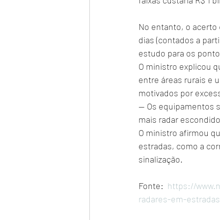
faixas custaria R$ 1 b
No entanto, o acerto 
dias (contados a part
estudo para os ponto
O ministro explicou 
entre áreas rurais e 
motivados por excess
— Os equipamentos se
mais radar escondido
O ministro afirmou q
estradas, como a cor
sinalização.
Fonte:  
https://www.n
radares-em-estradas