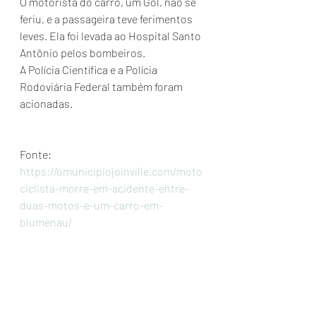
O motorista do carro, um Gol, não se 
feriu, e a passageira teve ferimentos 
leves. Ela foi levada ao Hospital Santo 
Antônio pelos bombeiros.
A Polícia Científica e a Polícia 
Rodoviária Federal também foram 
acionadas.
Fonte: 
https://omunicipiojoinville.com/moto
ciclista-morre-em-acidente-entre-
duas-motos-e-um-carro-em-
blumenau/